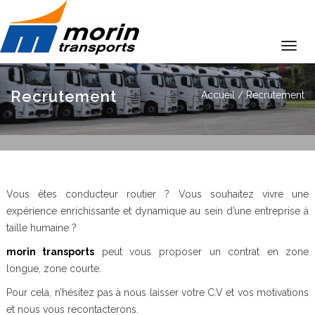
Togg
navi
LA SOCIÉTÉ
Recrutement
Accueil
/ Recrutement
NOS MÉTIERS
ALBUMS PHOTO
CONTACT
Vous êtes conducteur routier ? Vous souhaitez vivre une
RECRUTEMENT
expérience enrichissante et dynamique au sein d’une entreprise à
taille humaine ?
morin transports
peut vous proposer un contrat en zone
longue, zone courte.
Pour cela, n’hésitez pas à nous laisser votre C.V et vos motivations
et nous vous recontacterons.