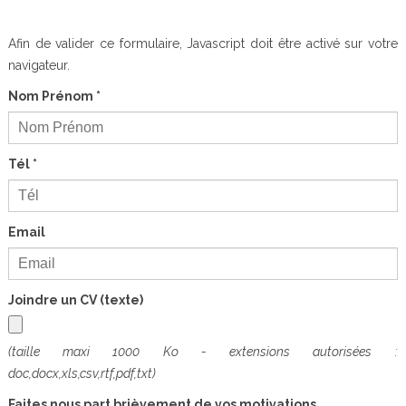
Afin de valider ce formulaire, Javascript doit être activé sur votre
navigateur.
Nom Prénom
*
Tél
*
Email
Joindre un CV (texte)
(taille maxi 1000 Ko - extensions autorisées :
doc,docx,xls,csv,rtf,pdf,txt)
Faites nous part brièvement de vos motivations.