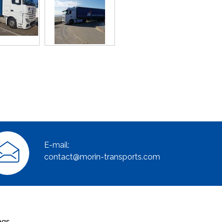
E-mail:
contact@morin-transports.com
ags